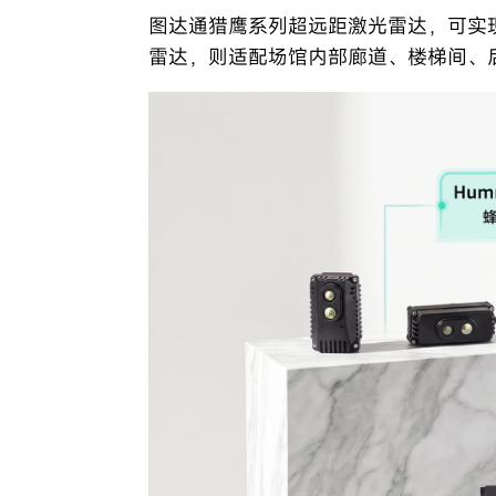
图达通猎鹰系列超远距激光雷达，可实
雷达，则适配场馆内部廊道、楼梯间、