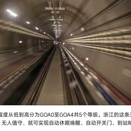
度从低到高分为GOA0至GOA4共5个等级。浙江的这
预、无人值守，就可实现自动休眠唤醒、自动开关门、到站