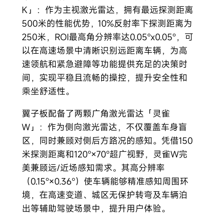
K」：作为主视激光雷达，拥有最远探测距离
500米的性能优势，10%反射率下探测距离为
250米，ROI最高角分辨率达0.05°x0.05°，可
以在高速场景中清晰识别远距离车辆，为高
速领航和紧急避障等功能提供充足的决策时
间，实现平稳且流畅的操控，提升安全性和
乘坐舒适性。
翼子板配备了两颗广角激光雷达「灵雀
W」：作为侧向激光雷达，不仅覆盖车身盲
区，同时兼顾对侧后方路况的感知。凭借150
米探测距离和120°×70°超广视野，灵雀W完
美兼顾远/近场感知需求。其高分辨率
（0.15°×0.36°）使车辆能够精准感知周围环
境，在高速变道、城区无保护转弯及车辆泊
出等辅助驾驶场景中，提升用户体验。