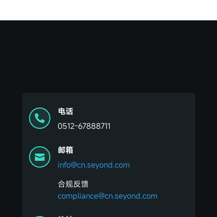
电话

0512-67888711
邮箱

info@cn.seyond.com
合规反馈
compliance@cn.seyond.com